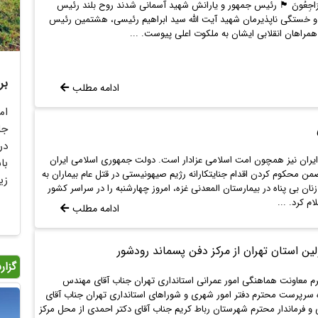
َّا إِلَیْهِ رَاجِعُونَ 🏴 رئیس جمهور و یارانش شهید آسمانی شدند روح بلند رئیس
 خستگی ناپذیرمان شهید آیت الله سید ابراهیم رئیسی، هشتمین رئیس
همراهان انقلابی ایشان به ملکوت اعلی پیوست. ...
مع
ادامه مطلب
یک
زن
می
یران نیز همچون امت اسلامی عزادار است. دولت جمهوری اسلامی ایران
اط
من محکوم کردن اقدام جنایتکارانه رژیم صیهونیستی در قتل عام بیماران به
اس
نان بی پناه در بیمارستان المعدنی غزه، امروز چهارشنبه را در سراسر کشور
م کرد. ...
ادامه مطلب
ین استان تهران از مرکز دفن پسماند رودشور
گزا
معاونت هماهنگی امور عمرانی استانداری تهران جناب آقای مهندس
ه سرپرست محترم دفتر امور شهری و شوراهای استانداری تهران جناب آقای
 فرماندار محترم شهرستان رباط کریم جناب آقای دکتر احمدی از محل مرکز