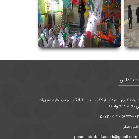
ات تماس
رباط كريم - ميدان آزادگان - بلوار آزادگان -جنب اداره تعزيرات
ك ۷۴۲ واحد۱
داخلی صفر
pasma