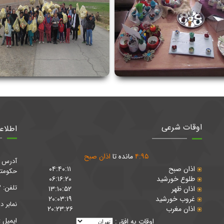
اوقات شرعی
اطلاع
۹۵
:
۴
مانده تا
اذان صبح
آدرس : 
اذان صبح
۰۴:۴۰:۱۱
حكومتي پلا
طلوع خورشید
۰۶:۱۶:۲۰
تلفن: ۵۶۷۳۰۰۶۳ - ۵۶۷۳۰۰۶۴
اذان ظهر
۱۳:۱۰:۵۲
غروب خورشید
۲۰:۰۳:۱۹
نمابر 
اذان مغرب
۲۰:۲۳:۲۶
ايميل : ndrobatkarim.ir@gmail.com
اوقات به افق :