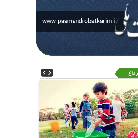
www.pasmandrobatkarim.ir
ر داغ