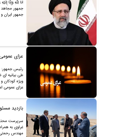
انا لِلَّهِ وَإِن
جمهور مجاهد و
جمهور ایران و 
عزای عمومی
رئیس جمهور: ا
طی بیانیه ای ض
ویژه کودکان و ز
عزای عمومی اعلا
بازدید مسئول
سرپرست محترم 
غراوی به همرا
مهندس رحمتی و