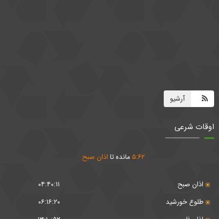
آرشیو
اوقات شرعی
۶۲
:
۵
مانده تا
اذان صبح
اذان صبح
۰۴:۴۰:۱۱
طلوع خورشید
۰۶:۱۶:۲۰