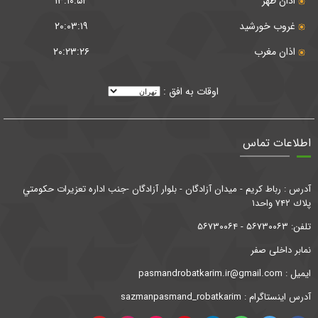
اذان ظهر
۱۳:۱۰:۵۲
غروب خورشید
۲۰:۰۳:۱۹
اذان مغرب
۲۰:۲۳:۲۶
اوقات به افق :
اطلاعات تماس
آدرس : رباط كريم - ميدان آزادگان - بلوار آزادگان -جنب اداره تعزيرات حكومتي
پلاك ۷۴۲ واحد۱
تلفن: ۵۶۷۳۰۰۶۳ - ۵۶۷۳۰۰۶۴
نمابر داخلی صفر
ايميل : pasmandrobatkarim.ir@gmail.com
آدرس اینستاگرام :
sazmanpasmand_robatkarim