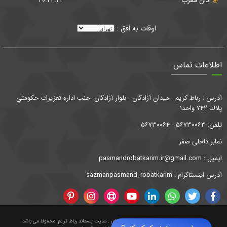
اوقات به افق :
اطلاعات تماس
آدرس : رباط كريم - ميدان آزادگان - بلوار آزادگان -جنب اداره تعزيرات حكومتي
پلاك ۷۴۲ واحد۱
تلفن: ۵۶۷۳۰۰۶۳ - ۵۶۷۳۰۰۶۴
نمابر داخلی صفر
ايميل : pasmandrobatkarim.ir@gmail.com
آدرس اینستاگرام :
sazmanpasmand_robatkarim
کلیه حقوق مادی و معنوی این وب سایت برای . سایت پسماند رباط کریم .محفوظ می باشد