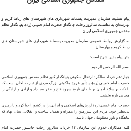
مقدس جمهوری اسلامی ایران
پیام تسلیت سازمان مدیریت پسماند شهرداری­ های شهرستان­ های رباط­ کریم و
بهارستان به مناسبت سالروز رحلت جانگداز حضرت امام خمینی (ره)، بنیانگذار نظام
مقدس جمهوری اسلامی ایران
به گزارش روابط عمومی سازمان مدیریت پسماند شهرداری ­های شهرستان ­های
رباط ­کریم و بهارستان
متن پیام بدین شرح است:
بسم الله الرحمن الرحیم
چهاردهم خرداد سالگرد ارتحال ملکوتی بنیانگذار کبیر نظام مقدس جمهوری اسلامی
حضرت امام خمینی (ره)، یادآور عروج ملکوتی بزرگ مردی از تبار صالحان است که
با تکیه بر سلاح ایمان بر بلندای تاریخ سرود فتح و ظفر سر داد و آزادی و آزادگی را
معنایی تازه بخشید
.
حضرت امام خمینی(ره) ارزش‌های اسلامی و ایرانی را در کشور احیا کرد و با رهبری
بی‌نظیر خود، مردم این سرزمین را همراه و همدل ساخت و انقلابی بنیان نهاد که
پناهگاه و یاور مظلومان جهان باشد
.
کلیه همکاران خدوم این سازمان ۱۴ خرداد، سالروز رحلت جانسوز حضرت امام