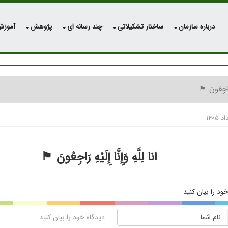
درباره سازمان
ساختار تشکیلاتی
چند رسانه ای
پژوهش
آموز
هِ رَاجِعُونَ 🏴
انا لِلَّهِ وَإِنَّا إِلَیْهِ رَاجِعُونَ 🏴
ود را بیان کنید