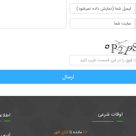
ارسال
اوقات شرعی
اطلاع
۱
:
۱
مانده تا
اذان ظهر
آدرس : 