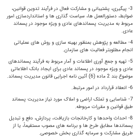
3- پیگیری، پشتیبانی و مشارکت فعال در فرآیند تدوین قوانین،
ضوابط، دستورالعمل­ ها، سیاست­ گذاری­ ها و استانداردسازی امور
مربوط به مدیریت پسماندهای عادی و ویژه موجود در پسماند
عادی.
4- مطالعه و پژوهش بمنظور بهینه­ سازی و روش ­های عملیاتی
انجام مطلوب­تر فعالیت ­های سازمان.
5- تهیه و جمع ­آوری اطلاعات و آمار مربوط به فرآیند پسماندهای
عادی و ویژه موجود در پسماند عادی برای ایجاد بانک اطلاعاتی
موضوع بند 2 ماده (6) آئین نامه اجرایی قانون مدیریت پسماند.
6- انعقاد قرارداد در امور مرتبط.
7- شناسایی و تملک اراضی و املاک مورد نیاز مدیریت پسماند
طبق قوانین و مقررات مربوطه.
8- احداث واحدها و کارخانجات بازیافت، پردازش، دفع و تبدیل
پسماندها مطابق طرح­ ها و برنامه ­های مصوب مستقیماً، یا از
طریق مشارکت و سرمایه­ گذاری بخش خصوصی.