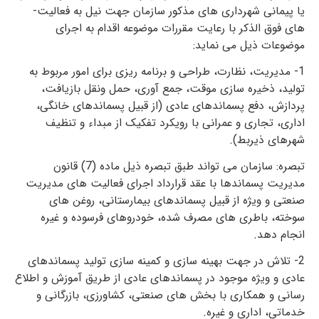
یا پیمانی شهرداری ­های مذکور سازمان جهت نیل به فعالیت­
های فوق­ الذکر با رعایت مقررات موضوعه اقدام به اجرای
موضوعات ذیل می ­نماید:
1- مدیریت، نظارت، طراحی و برنامه­ ریزی برای امور مربوط به
تولید، ذخیره­ سازی موقت، جمع ­آوری، حمل ­و­نقل بازیافت،
پردازش، دفع پسماندهای عادی (از قبیل پسماندهای خانگی،
اداری، تجاری و عمرانی با رویکرد تفکیک از مبداء و تنظیف
شهرهای ذیربط).
تبصره: سازمان می ­تواند طبق تبصره ذیل ماده (7) قانون
مدیریت پسماندها با عقد قرارداد اجرای فعالیت­ های مدیریت
صنعتی و ویژه از قبیل پسماندهای بیمارستانی، روغن­ های
سوخته، باطری­ های مصرف­ شده، خودروهای فرسوده و غیره
انجام دهد.
2- تلاش در جهت بهینه­ سازی و کمینه­ سازی تولید پسماندهای
عادی و ویژه موجود در پسماندهای عادی از طریق آموزش و اطلاع
رسانی و همکاری با بخش­ های صنعتی، کشاورزی، بازرگانی و
خدماتی، اداری و غیره.