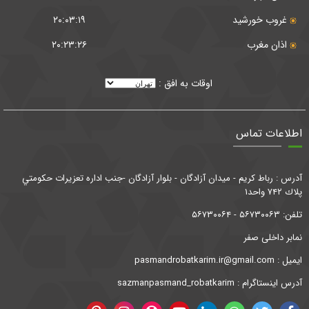
غروب خورشید
۲۰:۰۳:۱۹
اذان مغرب
۲۰:۲۳:۲۶
اوقات به افق :
اطلاعات تماس
آدرس : رباط كريم - ميدان آزادگان - بلوار آزادگان -جنب اداره تعزيرات حكومتي
پلاك ۷۴۲ واحد۱
تلفن: ۵۶۷۳۰۰۶۳ - ۵۶۷۳۰۰۶۴
نمابر داخلی صفر
ايميل : pasmandrobatkarim.ir@gmail.com
آدرس اینستاگرام :
sazmanpasmand_robatkarim