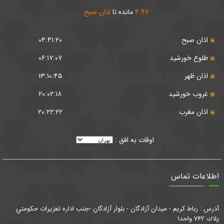
۹۷
:
۴
مانده تا
اذان صبح
اذان صبح
۰۴:۴۱:۲۰
طلوع خورشید
۰۶:۱۷:۰۷
اذان ظهر
۱۳:۱۰:۴۵
غروب خورشید
۲۰:۰۲:۱۸
اذان مغرب
۲۰:۲۲:۲۲
اوقات به افق :
اطلاعات تماس
آدرس : رباط كريم - ميدان آزادگان - بلوار آزادگان -جنب اداره تعزيرات حكومتي
پلاك ۷۴۲ واحد۱