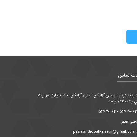
ات تماس
رباط كريم - ميدان آزادگان - بلوار آزادگان -جنب اداره تعزيرات
ك ۷۴۲ واحد۱
داخلی صفر
pasma