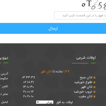
ارسال
اوقات شرعی
اطلاع
۳۷
:
۱
مانده تا
اذان ظهر
آدرس : 
اذان صبح
۰۴:۴۳:۳۷
حكومتي پلا
طلوع خورشید
۰۶:۱۸:۴۱
تلفن: ۵۶۷۳۰۰۶۳ - ۵۶۷۳۰۰۶۴
اذان ظهر
۱۳:۱۰:۳۰
غروب خورشید
۲۰:۰۰:۱۲
نمابر 
اذان مغرب
۲۰:۲۰:۱۰
ايميل : ndrobatkarim.ir@gmail.com
اوقات به افق :