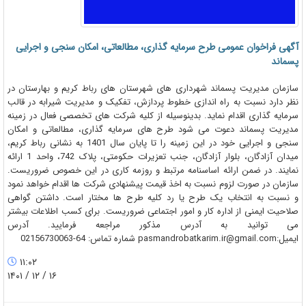
آگهی فراخوان عمومی طرح سرمایه گذاری، مطالعاتی، امکان سنجی و اجرایی
پسماند
سازمان مدیریت پسماند شهرداری های شهرستان های رباط کریم و بهارستان در
نظر دارد نسبت به راه اندازی خطوط پردازش، تفکیک و مدیریت شیرابه در قالب
سرمایه گذاری اقدام نماید. بدینوسیله از کلیه شرکت های تخصصی فعال در زمینه
مدیریت پسماند دعوت می شود طرح های سرمایه گذاری، مطالعاتی و امکان
سنجی و اجرایی خود در این زمینه را تا پایان سال 1401 به نشانی رباط کریم،
میدان آزادگان، بلوار آزادگان، جنب تعزیرات حکومتی، پلاک 742، واحد 1 ارائه
نمایند. در ضمن ارائه اساسنامه مرتبط و روزمه کاری در این خصوص ضروریست.
سازمان در صورت لزوم نسبت به اخذ قیمت پیشنهادی شرکت ها اقدام خواهد نمود
و نسبت به انتخاب یک طرح یا رد کلیه طرح ها مختار است. داشتن گواهی
صلاحیت ایمنی از اداره کار و امور اجتماعی ضروریست. برای کسب اطلاعات بیشتر
می توانید به آدرس مذکور مراجعه فرمایید. آدرس
ایمیل:pasmandrobatkarim.ir@gmail.com شماره تماس: 64-02156730063
۱۱:۰۲
۱۶ / ۱۲ / ۱۴۰۱