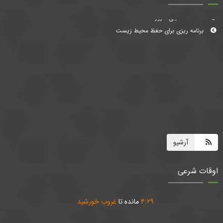
معضلات دنیای امروز
برنامه ریزی برای حفظ محیط زیست
آرشیو
اوقات شرعی
۲۹
:
۴
مانده تا
غروب خورشید